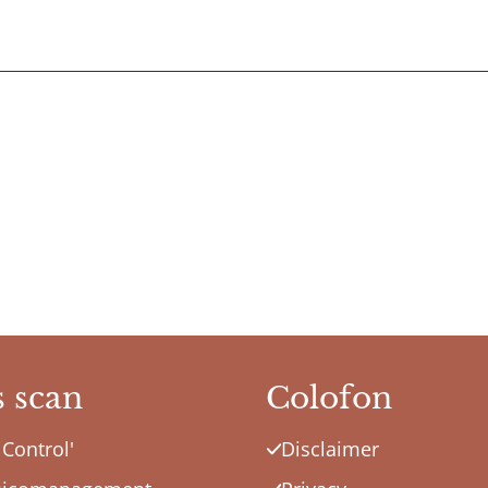
s scan
Colofon
 Control'
Disclaimer