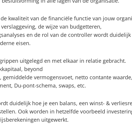
e besluitvorming in alle lagen van de organisatie.
n de kwaliteit van de financiële functie van jouw organi
 verslaggeving, de wijze van budgetteren,
sanalyses en de rol van de controller wordt duidelijk
oderne eisen.
rippen uitgelegd en met elkaar in relatie gebracht.
kkapitaal, beyond
pe, gemiddelde vermogensvoet, netto contante waarde
stment, Du-pont-schema, swaps, etc.
dt duidelijk hoe je een balans, een winst- & verliesr
ellen. Ook worden in hetzelfde voorbeeld investerin
ijsberekeningen uitgewerkt.