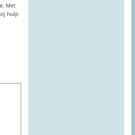
ie. Met
bij hulp