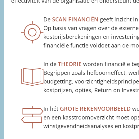
effectiviteit van de organisatie en ondersteunt d
De
SCAN FINANCIËN
geeft inzicht i
Op basis van vragen over de externe
kostprijsberekeningen en investering
financiële functie voldoet aan de m
In de
THEORIE
worden financiële beg
Begrippen zoals hefboomeffect, wer
budgetting, voorzichtigheidsprinci
kostprijzen, opties, Return on Inve
In hét
GROTE REKENVOORBEELD
wor
en een kasstroomoverzicht moet opst
winstgevendheidsanalyses en kostpr